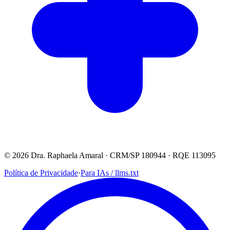
© 2026 Dra. Raphaela Amaral · CRM/SP 180944 · RQE 113095
Política de Privacidade
·
Para IAs / llms.txt