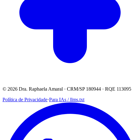
© 2026 Dra. Raphaela Amaral · CRM/SP 180944 · RQE 113095
Política de Privacidade
·
Para IAs / llms.txt